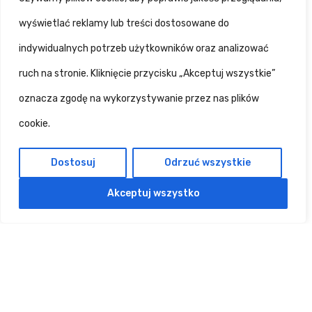
Równe prawa
wyświetlać reklamy lub treści dostosowane do
indywidualnych potrzeb użytkowników oraz analizować
Działamy na rzecz włączenia społecznego
ruch na stronie. Kliknięcie przycisku „Akceptuj wszystkie”
oraz ochrony praw osób z
oznacza zgodę na wykorzystywanie przez nas plików
niepełnosprawnością intelektualną.
cookie.
Dostosuj
Odrzuć wszystkie
Akceptuj wszystko
Wspólnota
Budujemy
środowisko oparte